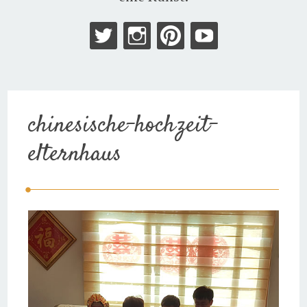
chinesische-hochzeit-
elternhaus