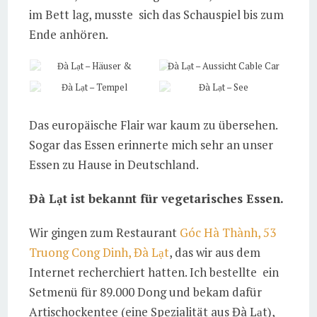
im Bett lag, musste sich das Schauspiel bis zum
Ende anhören.
Đà Lạt – Häuser &
Đà Lạt – Aussicht Cable Car
Landschaft
Đà Lạt – Tempel
Đà Lạt – See
Das europäische Flair war kaum zu übersehen.
Sogar das Essen erinnerte mich sehr an unser
Essen zu Hause in Deutschland.
Đà Lạt ist bekannt für vegetarisches Essen.
Wir gingen zum Restaurant
Góc Hà Thành, 53
Truong Cong Dinh, Đà Lạt
, das wir aus dem
Internet recherchiert hatten. Ich bestellte ein
Setmenü für 89.000 Dong und bekam dafür
Artischockentee (eine Spezialität aus Đà Lạt),