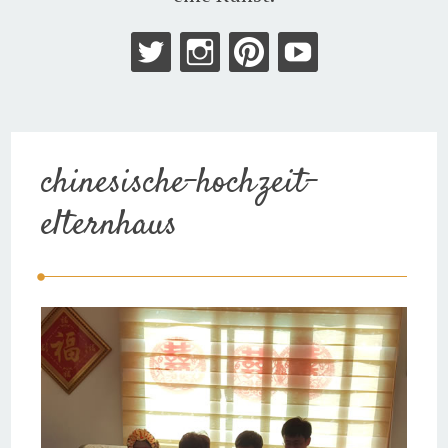
chinesische-hochzeit-
elternhaus