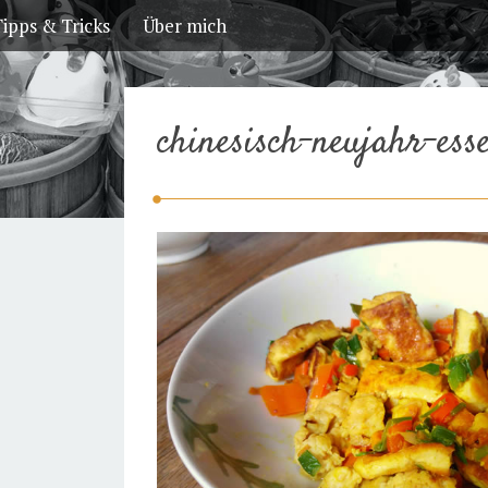
ipps & Tricks
Über mich
chinesisch-neujahr-ess