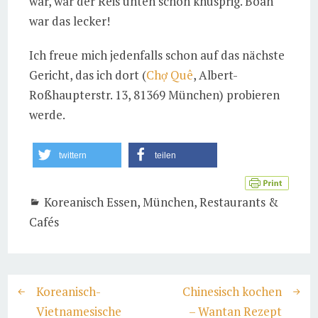
war, war der Reis unten schon knusprig. Boah
war das lecker!
Ich freue mich jedenfalls schon auf das nächste
Gericht, das ich dort (
Chợ Quê
, Albert-
Roßhaupterstr. 13, 81369 München) probieren
werde.
twittern
teilen
Koreanisch Essen
,
München
,
Restaurants &
Cafés
Koreanisch-
Chinesisch kochen
Vietnamesische
– Wantan Rezept