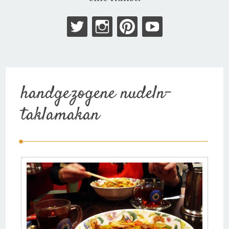
handgezogene nudeln-
taklamakan